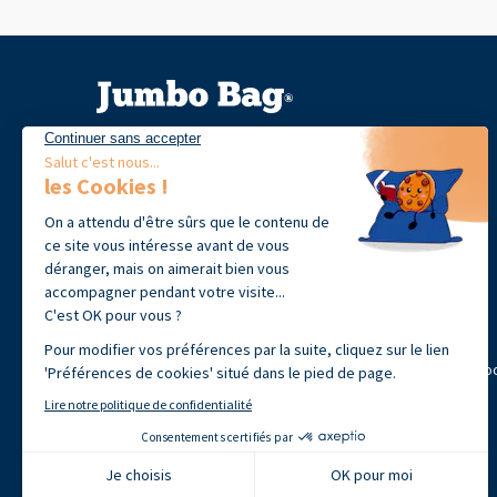
39 avenue J. François Champollion
31100 Toulouse, France
+33 (0)9 72 60 09 18
contact@jumbobag.fr
Cliquez-ici pour modifier vos préférences en matière de co
Ce site est protégé par reCAPTCHA et Google
Politique de confidentialité
et
Conditions d'utilisation
.